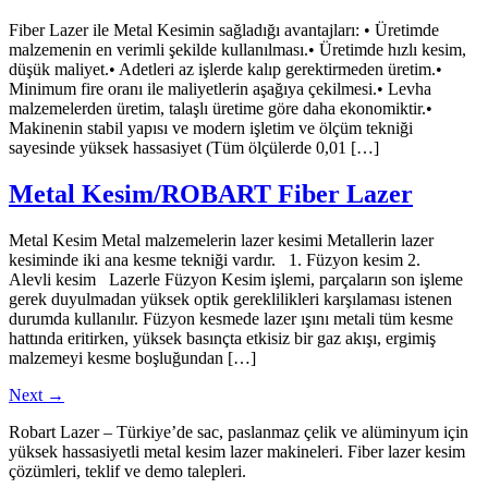
Fiber Lazer ile Metal Kesimin sağladığı avantajları: • Üretimde
malzemenin en verimli şekilde kullanılması.• Üretimde hızlı kesim,
düşük maliyet.• Adetleri az işlerde kalıp gerektirmeden üretim.•
Minimum fire oranı ile maliyetlerin aşağıya çekilmesi.• Levha
malzemelerden üretim, talaşlı üretime göre daha ekonomiktir.•
Makinenin stabil yapısı ve modern işletim ve ölçüm tekniği
sayesinde yüksek hassasiyet (Tüm ölçülerde 0,01 […]
Metal Kesim/ROBART Fiber Lazer
Metal Kesim Metal malzemelerin lazer kesimi Metallerin lazer
kesiminde iki ana kesme tekniği vardır. 1. Füzyon kesim 2.
Alevli kesim Lazerle Füzyon Kesim işlemi, parçaların son işleme
gerek duyulmadan yüksek optik gereklilikleri karşılaması istenen
durumda kullanılır. Füzyon kesmede lazer ışını metali tüm kesme
hattında eritirken, yüksek basınçta etkisiz bir gaz akışı, ergimiş
malzemeyi kesme boşluğundan […]
Next
→
Robart Lazer – Türkiye’de sac, paslanmaz çelik ve alüminyum için
yüksek hassasiyetli metal kesim lazer makineleri. Fiber lazer kesim
çözümleri, teklif ve demo talepleri.