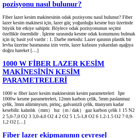
pozisyonu nasıl bulunur?
Fiber lazer kesim makinesinin odak pozisyonu nasıl bulunur? Fiber
lazer kesim makinesi için, lazer güç yoğunluğu kesme hızı üzerinde
büyük bir etkiye sahiptir. Böylece odak pozisyonunun seçimi
özellikle önemlidir . İşleme sırasında kesme odak konumunu bulmak
için üç basit yol vardır : 1. Darbe metodu: Lazer ışınının plastik bir
levha üzerine basmasına izin verin, lazer kafasını yukarıdan aşağıya
doğru hareket […]
1000 W FİBER LAZER KESİM
MAKİNESİNİN KESİM
PARAMETRELERİ
1000 w fiber lazer kesim makinesinin kesim parametreleri İşte
1000w kesme parametreleri, 12mm karbon çelik, 5mm paslanmaz
çelik, 3mm alüminyum, pirinç, galvanizli çelik, titanyum kadar
kesebilir. kalınlık（mm） hız（m / dak） gaz karbon çelik 1 15 N2
2 5,0-7,0 O2 3 3,0-4,0 O2 4 2 O2 5 1,5-1,8 O2 6 1.2-1.5 O2 7 0,9-
1,2 O2 […]
Fiber lazer ekipmanının çevresel