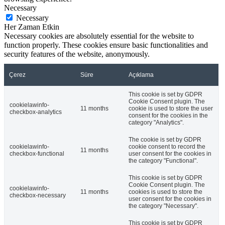
Necessary
Necessary
Her Zaman Etkin
Necessary cookies are absolutely essential for the website to
function properly. These cookies ensure basic functionalities and
security features of the website, anonymously.
Çerez
Süre
Açıklama
This cookie is set by GDPR
Cookie Consent plugin. The
cookielawinfo-
11 months
cookie is used to store the user
checkbox-analytics
consent for the cookies in the
category "Analytics".
The cookie is set by GDPR
cookielawinfo-
cookie consent to record the
11 months
checkbox-functional
user consent for the cookies in
the category "Functional".
This cookie is set by GDPR
Cookie Consent plugin. The
cookielawinfo-
11 months
cookies is used to store the
checkbox-necessary
user consent for the cookies in
the category "Necessary".
This cookie is set by GDPR