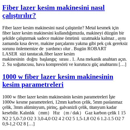
Fiber lazer kesim makinesini nasıl
çalıştırılır?
Fiber lazer kesim makinesini nasıl çalıştırılır? Metal kesmek için
fiber lazer kesim makinesini kullandığımızda, makineyi düzgün bir
şekilde çalıştırmak sadece makine ömrünü uzatmakla kalmaz , aynı
zamanda kısa devre, makine parçalarını yakma gibi pek çok gereksiz
sorunu önlememize de yardımcı olur . Bugün ROBART
LASER sizi tanıtacak.fiber lazer kesim
makinesinin doğru başlangıç sırası . 1. Ana mekanik anahtarı açın.
2. Su soğutucusu, hava kompresörü ve kurutucu güç anahtarını […]
1000 w fiber lazer kesim makinesinin
kesim parametreleri
1000 w fiber lazer kesim makinesinin kesim parametreleri İşte
1000w kesme parametreleri, 12mm karbon çelik, 5mm paslanmaz
çelik, 3mm alüminyum, pirinç, galvanizli çelik, titanyum kadar
kesebilir. Kalınlık （mm） Hız （m / dak） Gaz karbon çelik 1 15
N2 2 5,0-7,0 O2 3 3,0-4,0 O2 4 2 O2 5 1,5-1,8 O2 6 1.2-1.5 O2 7
0,9-1,2 O2 8 […]