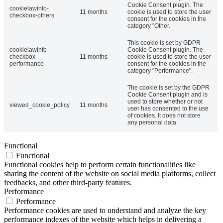
Cookie Consent plugin. The
cookielawinfo-
11 months
cookie is used to store the user
checkbox-others
consent for the cookies in the
category "Other.
This cookie is set by GDPR
cookielawinfo-
Cookie Consent plugin. The
checkbox-
11 months
cookie is used to store the user
performance
consent for the cookies in the
category "Performance".
The cookie is set by the GDPR
Cookie Consent plugin and is
used to store whether or not
viewed_cookie_policy
11 months
user has consented to the use
of cookies. It does not store
any personal data.
Functional
Functional
Functional cookies help to perform certain functionalities like
sharing the content of the website on social media platforms, collect
feedbacks, and other third-party features.
Performance
Performance
Performance cookies are used to understand and analyze the key
performance indexes of the website which helps in delivering a