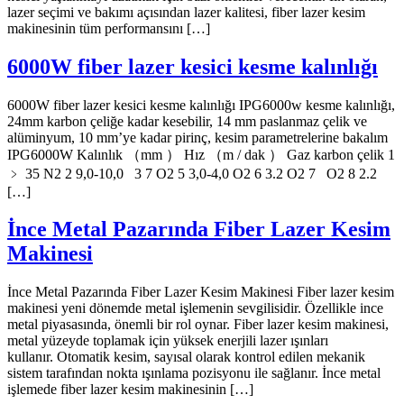
lazer seçimi ve bakımı açısından lazer kalitesi, fiber lazer kesim
makinesinin tüm performansını […]
6000W fiber lazer kesici kesme kalınlığı
6000W fiber lazer kesici kesme kalınlığı IPG6000w kesme kalınlığı,
24mm karbon çeliğe kadar kesebilir, 14 mm paslanmaz çelik ve
alüminyum, 10 mm’ye kadar pirinç, kesim parametrelerine bakalım
IPG6000W Kalınlık （mm ） Hız （m / dak ） Gaz karbon çelik 1
﹥ 35 N2 2 9,0-10,0 3 7 O2 5 3,0-4,0 O2 6 3.2 O2 7 O2 8 2.2
[…]
İnce Metal Pazarında Fiber Lazer Kesim
Makinesi
İnce Metal Pazarında Fiber Lazer Kesim Makinesi Fiber lazer kesim
makinesi yeni dönemde metal işlemenin sevgilisidir. Özellikle ince
metal piyasasında, önemli bir rol oynar. Fiber lazer kesim makinesi,
metal yüzeyde toplamak için yüksek enerjili lazer ışınları
kullanır. Otomatik kesim, sayısal olarak kontrol edilen mekanik
sistem tarafından nokta ışınlama pozisyonu ile sağlanır. İnce metal
işlemede fiber lazer kesim makinesinin […]